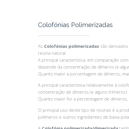
Colofónias Polimerizadas
As
Colofónias polimerizadas
são derivados 
resina natural.
A principal característica, em comparação com
depende da concentração de dímeros (e algun
Quanto maior a porcentagem de dímeros, mai
A principal característica relativamente à co
concentração de dímeros (e alguns trímeros).
Quanto maior for a percentagem de dímeros, 
O principal uso deste tipo de resinas é a pr
polímeros e outros ingredientes de baixa pola
A
Colofónia polimerizada/dimerizada
també