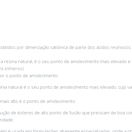
obtidos por dimerização catiônica de parte dos ácidos resinoso
 a resina natural, é o seu ponto de amolecimento mais elevado e 
s trímeros).
or o ponto de amolecimento.
lofónia natural é o seu ponto de amolecimento mais elevado, cujo 
mais alto é o ponto de amolecimento.
odução de ésteres de alto ponto de fusão que precisam de boa co
ridade.
m é usada em formulações altamente especializadas, onde a p