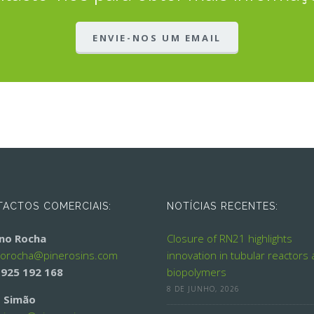
ENVIE-NOS UM EMAIL
ACTOS COMERCIAIS:
NOTÍCIAS RECENTES:
ino Rocha
Closure of RN21 highlights
norocha@
pinerosins.com
innovation in tubular reactors
 925 192 168
biopolymers
8 DE JUNHO, 2026
 Simão