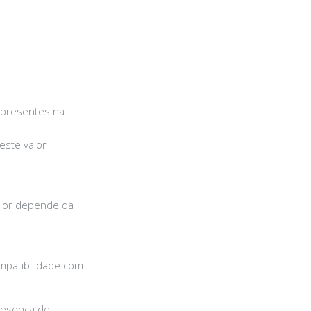
s presentes na
este valor
valor depende da
mpatibilidade com
resença de