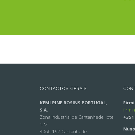
CONTACTOS GERAIS:
CONT
KEMI PINE ROSINS PORTUGAL,
Firm
S.A.
firmi
Zona Industrial de Cantanhede, lote
+351
122
Nuno
3060-197 Cantanhede