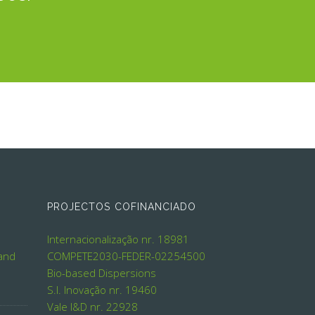
PROJECTOS COFINANCIADO
Internacionalização nr. 18981
 and
COMPETE2030-FEDER-02254500
Bio-based Dispersions
S.I. Inovação nr. 19460
Vale I&D nr. 22928