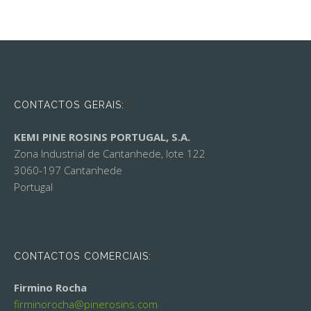
CONTACTOS GERAIS:
KEMI PINE ROSINS PORTUGAL, S.A.
Zona Industrial de Cantanhede, lote 122
3060-197 Cantanhede
Portugal
CONTACTOS COMERCIAIS:
Firmino Rocha
firminorocha@
pinerosins.com