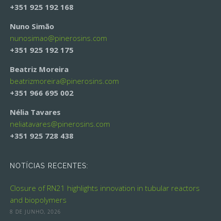
+351 925 192 168
Nuno Simão
nunosimao@
pinerosins.com
+351 925 192 175
Beatriz Moreira
beatrizmoreira@
pinerosins.com
+351 966 695 002
Nélia Tavares
neliatavares@
pinerosins.com
+351 925 728 438
NOTÍCIAS RECENTES:
Closure of RN21 highlights innovation in tubular reactors
and biopolymers
8 DE JUNHO, 2026