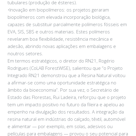
tubulares (produção de ésteres).
•Inovação em biopolímeros: os projetos geraram
biopolímeros com elevada incorporação biológica,
capazes de substituir parcialmente polímeros fósseis em
EVA, SIS, SBS e outros materiais. Estes polímeros
revelaram boa flexibilidade, resistência mecânica e
adesão, abrindo novas aplicações em embalagens e
noutros setores.
Em termos estratégicos, o diretor do RN21, Rogério
Rodrigues (CoLAB ForestWISE), salientou que “o Projeto
Integrado RN21 demonstrou que a Resina Natural voltou
a afirmar-se como uma oportunidade estratégica no
âmbito da bioeconomia”. Por sua vez, o Secretário de
Estado das Florestas, Rui Ladeira, reforçou que o projeto
tem um impacto positivo no futuro da fileira e apelou ao
empenho na divulgação dos resultados. A integração da
resina natural em indústrias do calçado, têxtil, automóvel
e alimentar — por exemplo, em solas, adesivos ou
películas para embalagens — provou o seu potencial para