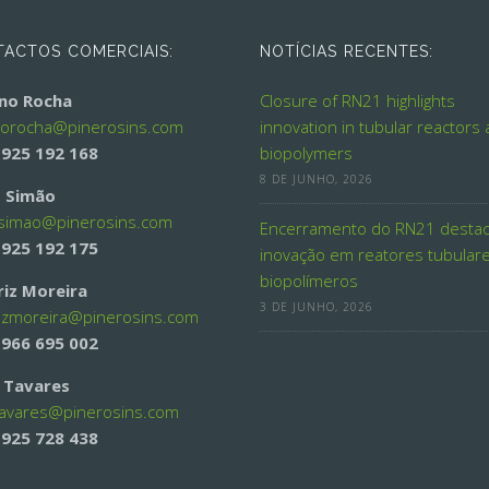
ACTOS COMERCIAIS:
NOTÍCIAS RECENTES:
ino Rocha
Closure of RN21 highlights
norocha@
pinerosins.com
innovation in tubular reactors
 925 192 168
biopolymers
8 DE JUNHO, 2026
 Simão
simao@
pinerosins.com
Encerramento do RN21 desta
 925 192 175
inovação em reatores tubular
biopolímeros
riz Moreira
3 DE JUNHO, 2026
izmoreira@
pinerosins.com
 966 695 002
a Tavares
tavares@
pinerosins.com
 925 728 438