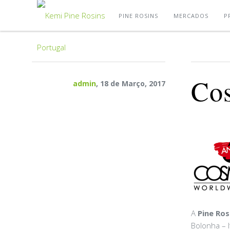
PINE ROSINS
MERCADOS
P
Co
admin
, 18 de Março, 2017
A
Pine Ros
Bolonha – It