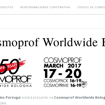
RODUTOS
RESPONSABILIDADE CORPORATIVA
CÓDIGO DE COND
smoprof Worldwide 
ins Portuga
l estará presente na
Cosmoprof Worldwide Bolog
ália.