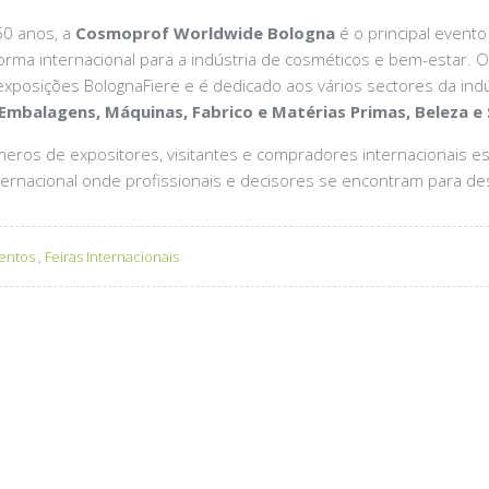
50 anos, a
Cosmoprof Worldwide Bologna
é o principal evento
orma internacional para a indústria de cosméticos e bem-estar.
exposições BolognaFiere e é dedicado aos vários sectores da indú
 Embalagens, Máquinas, Fabrico e Matérias Primas, Beleza e 
eros de expositores, visitantes e compradores internacionais e
nternacional onde profissionais e decisores se encontram para d
entos
,
Feiras Internacionais